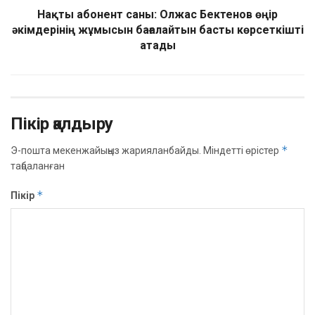
Нақты абонент саны: Олжас Бектенов өңір
әкімдерінің жұмысын бағалайтын басты көрсеткішті
атады
Пікір қалдыру
*
Э-пошта мекенжайыңыз жарияланбайды.
Міндетті өрістер
таңбаланған
*
Пікір