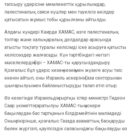
тапсыру үдерісіне мемлекеттік құрылымдар,
палестиналық саяси күштер мен тәуелсіз өкілдер
қатысатын жұмыс тобы құрылғаны айтылды.
Алдағы күндері Каирде ХАМАС, өзге палестиналық
топтар және халықаралық делдалдар арасында
атысты тоқтату туралы келісімді іске асыруға қатысты
келіссөздер жалғасады. Күн тәртібіндегі негізгі
мәселелердің бірі – ХАМАС-ты қарусыздандыру.
Қозғалыс бұл үдеріс кезең-кезеңімен жүзеге асуы тиіс
екенін айтып, оны Израиль әскерінің Газа секторынан
шығарылуымен байланыстыруды талап етіп отыр.
Өз кезегінде Израильдің сыртқы істер министрі Гидеон
Саар үкіметтің таратылуы ХАМАС-тың әскери
бақылаудан бас тартқанын білдірмейтінін мәлімдеді.
Оның пікірінше, қозғалыс Газада азаматтық басқаруды
бөлек жүргізіп, қауіпсіздік саласындағы бақылауды өз