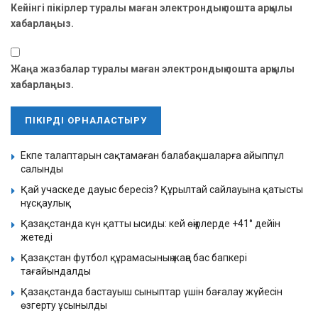
Кейінгі пікірлер туралы маған электрондық пошта арқылы
хабарлаңыз.
Жаңа жазбалар туралы маған электрондық пошта арқылы
хабарлаңыз.
Екпе талаптарын сақтамаған балабақшаларға айыппұл
салынды
Қай учаскеде дауыс бересіз? Құрылтай сайлауына қатысты
нұсқаулық
Қазақстанда күн қатты ысиды: кей өңірлерде +41° дейін
жетеді
Қазақстан футбол құрамасының жаңа бас бапкері
тағайындалды
Қазақстанда бастауыш сыныптар үшін бағалау жүйесін
өзгерту ұсынылды