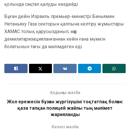
қолында сақтап қалуды көздейді.
Бұған дейін Израиль премьер-министрі Биньямин
Нетаньяху Газа секторын қалпына келтіру жұмыстары
ХАМАС толық қарусызданып, өңір
демилитаризацияланғаннан кейін ғана мүмкін
болатынын тағы да мәлімдеген еді.
Алдыңғы жазба
Жол ережесін бұзған жүргізушіні тоқтатпақ болған:
қаза тапқан полицей жайлы тың мәлімет
жарияланды
Келесі жазба