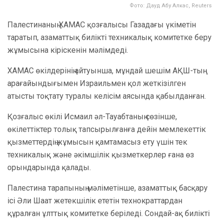
Фото: Дауд Абу Алкас, Reuters
Палестинаның ХАМАС қозғалысы Газадағы үкіметін
таратып, азаматтық билікті техникалық комитетке беру
жұмысына кіріскенін мәлімдеді.
ХАМАС өкілдерінің айтуынша, мұндай шешім АҚШ-тың
арағайындығымен Израильмен қол жеткізілген
атысты тоқтату туралы келісім аясында қабылданған.
Қозғалыс өкілі Исмаил әл-Тауабтаның сөзінше,
өкілеттіктер толық тапсырылғанға дейін мемлекеттік
қызметтердің жұмысын қамтамасыз ету үшін тек
техникалық және әкімшілік қызметкерлер ғана өз
орындарында қалады.
Палестина тарапының мәліметінше, азаматтық басқару
ісі Әли Шаат жетекшілік ететін технократтардан
құралған ұлттық комитетке беріледі. Сондай-ақ билікті