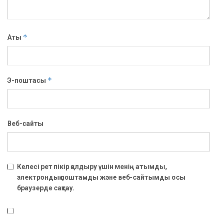
*
Аты
*
Э-поштасы
Веб-сайты
Келесі рет пікір қалдыру үшін менің атымды,
электрондық поштамды және веб-сайтымды осы
браузерде сақтау.